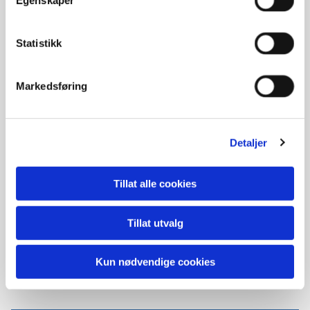
Egenskaper
★★★★★
Statistikk
Dyktige folk som finner løsninger der andre må gi tapt.
Anbefales uten forbehold. Amerikansk bil med sotet
original siderute ble ordnet.
Markedsføring
Martin Steindal
Detaljer
Tillat alle cookies
★★★★★
Tillat utvalg
Meget god service og hyggelig folk som jobber der.
Kun nødvendige cookies
Kjetil Bergheim