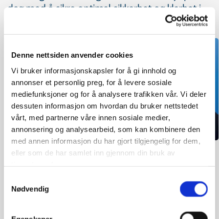
deg med å sikre optimal sikkerhet og klarhet i
kjøretøyet ditt.
Denne nettsiden anvender cookies
Vi bruker informasjonskapsler for å gi innhold og
annonser et personlig preg, for å levere sosiale
mediefunksjoner og for å analysere trafikken vår. Vi deler
dessuten informasjon om hvordan du bruker nettstedet
vårt, med partnerne våre innen sosiale medier,
annonsering og analysearbeid, som kan kombinere den
med annen informasjon du har gjort tilgjengelig for dem,
eller som de har samlet inn gjennom din bruk av
tjenestene deres.
Samtykkevalg
Hva sier kundene våre?
Nødvendig